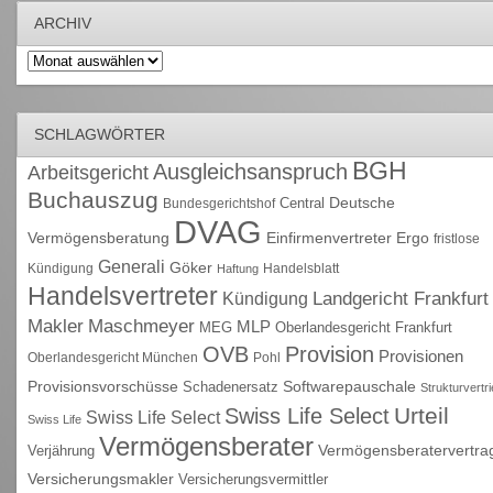
ARCHIV
Archiv
SCHLAGWÖRTER
BGH
Ausgleichsanspruch
Arbeitsgericht
Buchauszug
Deutsche
Central
Bundesgerichtshof
DVAG
Vermögensberatung
Einfirmenvertreter
Ergo
fristlose
Generali
Göker
Kündigung
Handelsblatt
Haftung
Handelsvertreter
Kündigung
Landgericht Frankfurt
Maschmeyer
Makler
MLP
MEG
Oberlandesgericht Frankfurt
OVB
Provision
Provisionen
Oberlandesgericht München
Pohl
Provisionsvorschüsse
Schadenersatz
Softwarepauschale
Strukturvertr
Urteil
Swiss Life Select
Swiss Life Select
Swiss Life
Vermögensberater
Vermögensberatervertra
Verjährung
Versicherungsmakler
Versicherungsvermittler