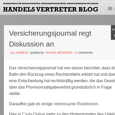
M
Versicherungsjournal regt
Diskussion an
posted by
comments
ALLGEMEIN
RA KAI BEHRENS
/
0
Das Versicherungsjournal hat von davon berichtet, dass d
Bafin den Rückzug eines Rechtsmittels erklärt hat und dam
eine Entscheidung hat rechtskräftig werden, die das Gese
über das Provisionsabgabeverbot grundsätzlich in Frage
stellte.
Daraufhin gab es einige
interessante Reaktionen
.
Hier in
Cash-Online
mehr zu den Hintergründen des Urteil