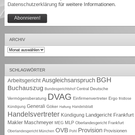
Datenschutzerklärung
für weitere Informationen.
ARCHIV
Archiv
SCHLAGWÖRTER
BGH
Ausgleichsanspruch
Arbeitsgericht
Buchauszug
Deutsche
Central
Bundesgerichtshof
DVAG
Vermögensberatung
Einfirmenvertreter
Ergo
fristlose
Generali
Göker
Kündigung
Handelsblatt
Haftung
Handelsvertreter
Kündigung
Landgericht Frankfurt
Maschmeyer
Makler
MLP
MEG
Oberlandesgericht Frankfurt
OVB
Provision
Provisionen
Oberlandesgericht München
Pohl