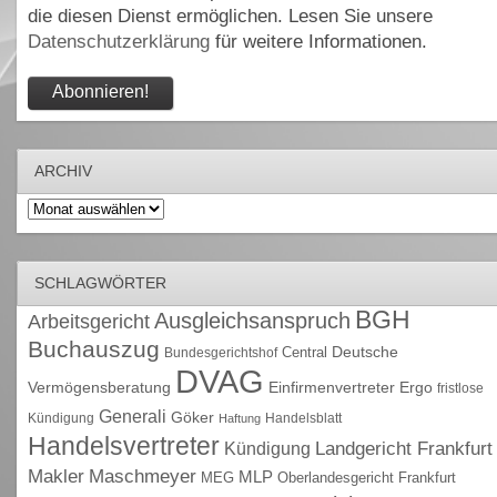
die diesen Dienst ermöglichen. Lesen Sie unsere
Datenschutzerklärung
für weitere Informationen.
ARCHIV
Archiv
SCHLAGWÖRTER
BGH
Ausgleichsanspruch
Arbeitsgericht
Buchauszug
Deutsche
Central
Bundesgerichtshof
DVAG
Vermögensberatung
Einfirmenvertreter
Ergo
fristlose
Generali
Göker
Kündigung
Handelsblatt
Haftung
Handelsvertreter
Kündigung
Landgericht Frankfurt
Maschmeyer
Makler
MLP
MEG
Oberlandesgericht Frankfurt