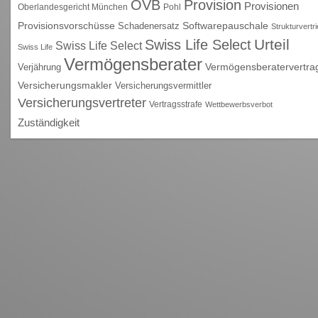
OVB
Provision
Provisionen
Oberlandesgericht München
Pohl
Provisionsvorschüsse
Schadenersatz
Softwarepauschale
Strukturvertr
Urteil
Swiss Life Select
Swiss Life Select
Swiss Life
Vermögensberater
Vermögensberatervertra
Verjährung
Versicherungsmakler
Versicherungsvermittler
Versicherungsvertreter
Vertragsstrafe
Wettbewerbsverbot
Zuständigkeit