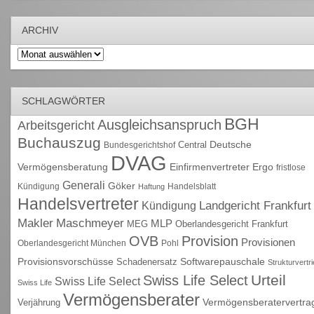
ARCHIV
Archiv
SCHLAGWÖRTER
BGH
Ausgleichsanspruch
Arbeitsgericht
Buchauszug
Deutsche
Central
Bundesgerichtshof
DVAG
Vermögensberatung
Einfirmenvertreter
Ergo
fristlose
Generali
Göker
Kündigung
Handelsblatt
Haftung
Handelsvertreter
Kündigung
Landgericht Frankfurt
Maschmeyer
Makler
MLP
MEG
Oberlandesgericht Frankfurt
OVB
Provision
Provisionen
Oberlandesgericht München
Pohl
Provisionsvorschüsse
Schadenersatz
Softwarepauschale
Strukturvertr
Urteil
Swiss Life Select
Swiss Life Select
Swiss Life
Vermögensberater
Vermögensberatervertra
Verjährung