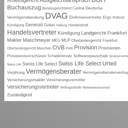
Arbeitsgericht
Buchauszug
Deutsche
Central
Bundesgerichtshof
DVAG
Vermögensberatung
Einfirmenvertreter
Ergo
fristlose
Generali
Göker
Kündigung
Handelsblatt
Haftung
Handelsvertreter
Kündigung
Landgericht Frankfurt
Maschmeyer
Makler
MLP
MEG
Oberlandesgericht Frankfurt
OVB
Provision
Provisionen
Oberlandesgericht München
Pohl
Provisionsvorschüsse
Schadenersatz
Softwarepauschale
Strukturvertr
Urteil
Swiss Life Select
Swiss Life Select
Swiss Life
Vermögensberater
Vermögensberatervertra
Verjährung
Versicherungsmakler
Versicherungsvermittler
Versicherungsvertreter
Vertragsstrafe
Wettbewerbsverbot
Zuständigkeit