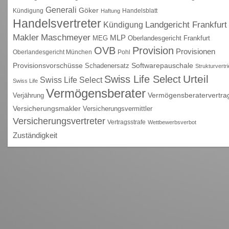
Generali
Göker
Kündigung
Handelsblatt
Haftung
Handelsvertreter
Kündigung
Landgericht Frankfurt
Maschmeyer
Makler
MLP
MEG
Oberlandesgericht Frankfurt
OVB
Provision
Provisionen
Oberlandesgericht München
Pohl
Provisionsvorschüsse
Schadenersatz
Softwarepauschale
Strukturvertr
Urteil
Swiss Life Select
Swiss Life Select
Swiss Life
Vermögensberater
Vermögensberatervertra
Verjährung
Versicherungsmakler
Versicherungsvermittler
Versicherungsvertreter
Vertragsstrafe
Wettbewerbsverbot
Zuständigkeit