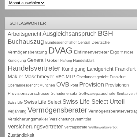
Archiv
SCHLAGWÖRTER
BGH
Ausgleichsanspruch
Arbeitsgericht
Buchauszug
Deutsche
Central
Bundesgerichtshof
DVAG
Vermögensberatung
Einfirmenvertreter
Ergo
fristlose
Generali
Göker
Kündigung
Handelsblatt
Haftung
Handelsvertreter
Kündigung
Landgericht Frankfurt
Maschmeyer
Makler
MLP
MEG
Oberlandesgericht Frankfurt
OVB
Provision
Provisionen
Oberlandesgericht München
Pohl
Provisionsvorschüsse
Schadenersatz
Softwarepauschale
Strukturvertr
Urteil
Swiss Life Select
Swiss Life Select
Swiss Life
Vermögensberater
Vermögensberatervertra
Verjährung
Versicherungsmakler
Versicherungsvermittler
Versicherungsvertreter
Vertragsstrafe
Wettbewerbsverbot
Zuständigkeit