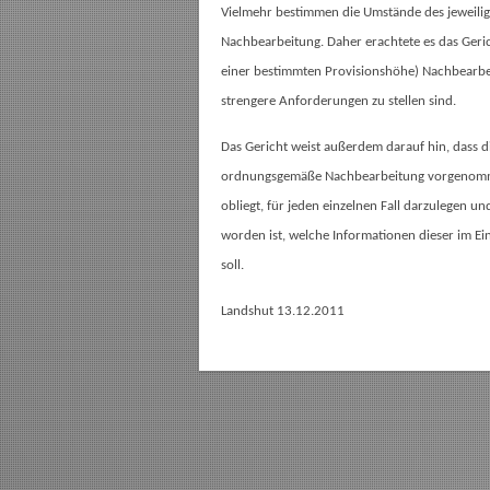
Vielmehr bestimmen die Umstände des jeweilig
Nachbearbeitung. Daher erachtete es das Geric
einer bestimmten Provisionshöhe) Nachbearbe
strengere Anforderungen zu stellen sind.
Das Gericht weist außerdem darauf hin, dass die
ordnungsgemäße Nachbearbeitung vorgenommen 
obliegt, für jeden einzelnen Fall darzulegen u
worden ist, welche Informationen dieser im Ei
soll.
Landshut 13.12.2011