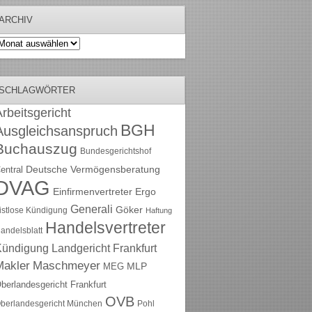
ARCHIV
rchiv
SCHLAGWÖRTER
rbeitsgericht
BGH
Ausgleichsanspruch
Buchauszug
Bundesgerichtshof
Deutsche Vermögensberatung
entral
DVAG
Einfirmenvertreter
Ergo
Generali
Göker
ristlose Kündigung
Haftung
Handelsvertreter
andelsblatt
Kündigung
Landgericht Frankfurt
Maschmeyer
Makler
MLP
MEG
berlandesgericht Frankfurt
OVB
berlandesgericht München
Pohl