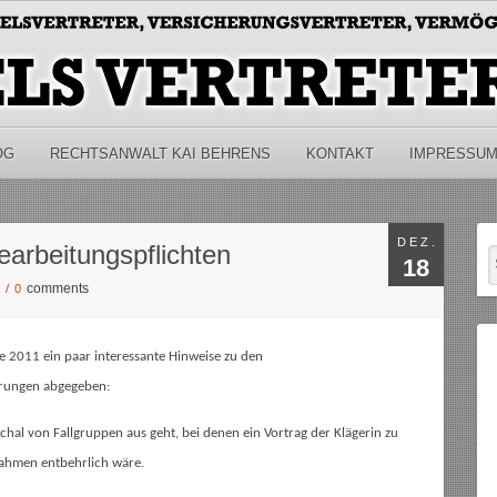
OG
RECHTSANWALT KAI BEHRENS
KONTAKT
IMPRESSU
DEZ.
arbeitungspflichten
18
comments
S
/
0
re 2011 ein paar interessante Hinweise zu den
erungen abgegeben:
schal von Fallgruppen aus geht, bei denen ein Vortrag der Klägerin zu
ahmen entbehrlich wäre.