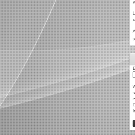
A
L
S
A
s
E
W
s
e
D
I