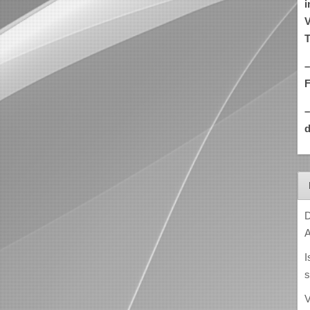
i
V
T
–
d
D
A
I
s
V