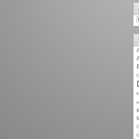
A
A
C
f
H
O
O