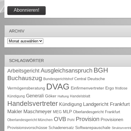
ARCHIV
Archiv
SCHLAGWÖRTER
BGH
Ausgleichsanspruch
Arbeitsgericht
Buchauszug
Deutsche
Central
Bundesgerichtshof
DVAG
Vermögensberatung
Einfirmenvertreter
Ergo
fristlose
Generali
Göker
Kündigung
Handelsblatt
Haftung
Handelsvertreter
Kündigung
Landgericht Frankfurt
Maschmeyer
Makler
MLP
MEG
Oberlandesgericht Frankfurt
OVB
Provision
Provisionen
Oberlandesgericht München
Pohl
Provisionsvorschüsse
Schadenersatz
Softwarepauschale
Strukturvertr