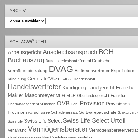
ARCHIV
Archiv
SCHLAGWÖRTER
BGH
Ausgleichsanspruch
Arbeitsgericht
Buchauszug
Deutsche
Central
Bundesgerichtshof
DVAG
Vermögensberatung
Einfirmenvertreter
Ergo
fristlose
Generali
Göker
Kündigung
Handelsblatt
Haftung
Handelsvertreter
Kündigung
Landgericht Frankfurt
Maschmeyer
Makler
MLP
MEG
Oberlandesgericht Frankfurt
OVB
Provision
Provisionen
Oberlandesgericht München
Pohl
Provisionsvorschüsse
Schadenersatz
Softwarepauschale
Strukturvertr
Urteil
Swiss Life Select
Swiss Life Select
Swiss Life
Vermögensberater
Vermögensberatervertra
Verjährung
Versicherungsmakler