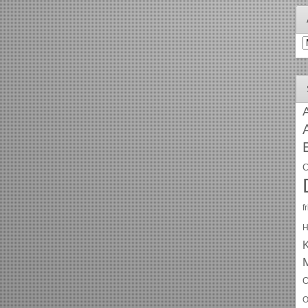
A
A
C
f
H
O
O