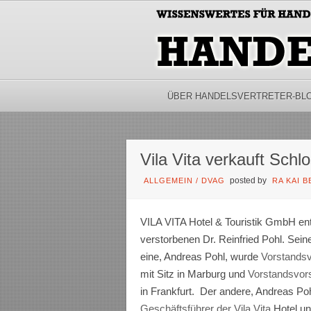
ÜBER HANDELSVERTRETER-BL
Vila Vita verkauft Schl
posted by
ALLGEMEIN
/
DVAG
RA KAI 
VILA VITA Hotel & Touristik GmbH ent
verstorbenen Dr. Reinfried Pohl. Se
eine, Andreas Pohl, wurde
Vorstandsv
mit Sitz in Marburg und
Vorstandsvor
in Frankfurt. Der andere, Andreas Poh
Geschäftsführer der Vila Vita
Hotel u