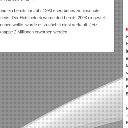
l und ein bereits im Jahr 1990 erworbenes
Schlosshotel
ds. Der Hotelbetrieb wurde dort bereits 2003 eingestellt.
ennen wollte, wurde es zunächst nicht verkauft. Jetzt
 knappe 2 Millionen erworben werden.
i
H
I
a
G
s
E
E
E
N
T
P