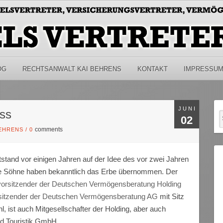
OG
RECHTSANWALT KAI BEHRENS
KONTAKT
IMPRESSU
JUNI
oss
02
comments
BEHRENS
/
0
stand vor einigen Jahren auf der Idee des vor zwei Jahren
ine Söhne haben bekanntlich das Erbe übernommen. Der
orsitzender der Deutschen Vermögensberatung Holding
sitzender der Deutschen Vermögensberatung AG
mit Sitz
l, ist auch Mitgesellschafter der Holding, aber auch
nd Touristik GmbH.