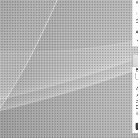
A
L
S
A
s
E
W
s
e
D
I