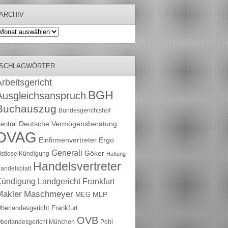
ARCHIV
rchiv
SCHLAGWÖRTER
rbeitsgericht
BGH
Ausgleichsanspruch
Buchauszug
Bundesgerichtshof
Deutsche Vermögensberatung
entral
DVAG
Einfirmenvertreter
Ergo
Generali
Göker
ristlose Kündigung
Haftung
Handelsvertreter
andelsblatt
Kündigung
Landgericht Frankfurt
Maschmeyer
Makler
MLP
MEG
berlandesgericht Frankfurt
OVB
berlandesgericht München
Pohl