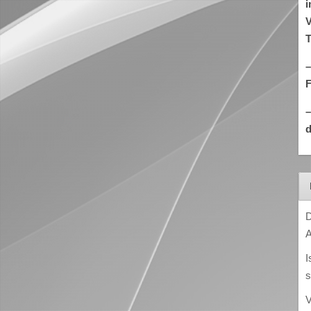
i
V
T
–
d
D
A
I
s
V