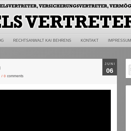
OG
RECHTSANWALT KAI BEHRENS
KONTAKT
IMPRESSU
JUNI
n
06
comments
S
/
0