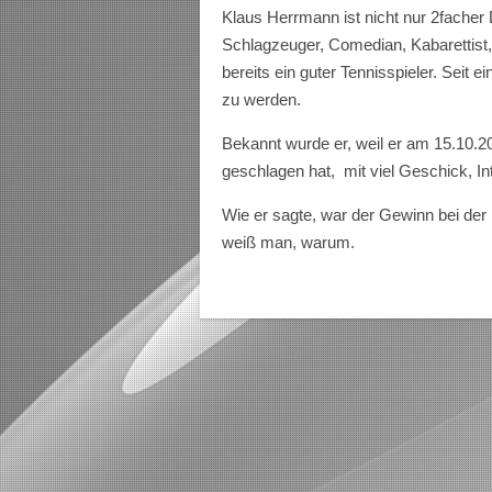
Klaus Herrmann ist nicht nur 2facher
Schlagzeuger, Comedian, Kabarettist,
bereits ein guter Tennisspieler. Seit 
zu werden.
Bekannt wurde er, weil er am 15.10.2
geschlagen hat, mit viel Geschick, In
Wie er sagte, war der Gewinn bei der
weiß man, warum.