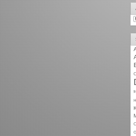
A
A
C
f
H
O
O