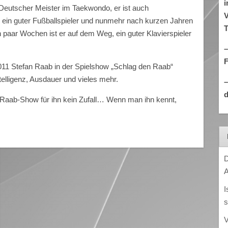
i
 Deutscher Meister im Taekwondo, er ist auch
V
 ein guter Fußballspieler und nunmehr nach kurzen Jahren
T
ein paar Wochen ist er auf dem Weg, ein guter Klavierspieler
–
011 Stefan Raab in der Spielshow „Schlag den Raab“
telligenz, Ausdauer und vieles mehr.
d
 Raab-Show für ihn kein Zufall… Wenn man ihn kennt,
D
A
I
s
V