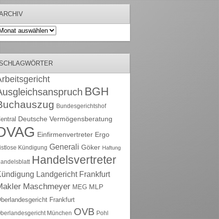
ARCHIV
rchiv
SCHLAGWÖRTER
rbeitsgericht
BGH
Ausgleichsanspruch
Buchauszug
Bundesgerichtshof
Deutsche Vermögensberatung
entral
DVAG
Einfirmenvertreter
Ergo
Generali
Göker
ristlose Kündigung
Haftung
Handelsvertreter
andelsblatt
Kündigung
Landgericht Frankfurt
Maschmeyer
Makler
MLP
MEG
berlandesgericht Frankfurt
OVB
berlandesgericht München
Pohl