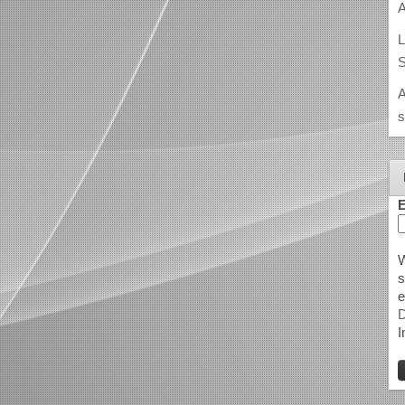
A
L
S
A
s
E
W
s
e
D
I