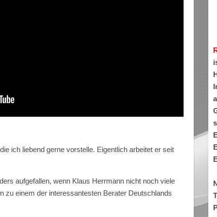
i
H
I
a
G
s
E
E
ie ich liebend gerne vorstelle. Eigentlich arbeitet er seit
E
onders aufgefallen, wenn Klaus Herrmann nicht noch viele
N
n zu einem der interessantesten Berater Deutschlands
T
P