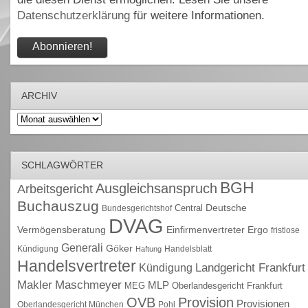
Datenschutzerklärung
für weitere Informationen.
ARCHIV
Archiv
SCHLAGWÖRTER
BGH
Ausgleichsanspruch
Arbeitsgericht
Buchauszug
Deutsche
Central
Bundesgerichtshof
DVAG
Vermögensberatung
Einfirmenvertreter
Ergo
fristlose
Generali
Göker
Kündigung
Handelsblatt
Haftung
Handelsvertreter
Kündigung
Landgericht Frankfurt
Maschmeyer
Makler
MLP
MEG
Oberlandesgericht Frankfurt
OVB
Provision
Provisionen
Oberlandesgericht München
Pohl