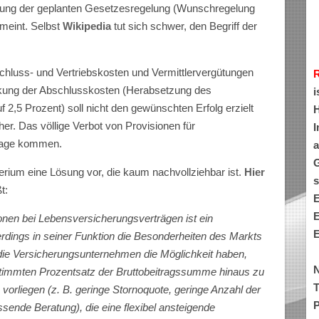
hung der geplanten Gesetzesregelung (Wunschregelung
emeint. Selbst
Wikipedia
tut sich schwer, den Begriff der
chluss- und Vertriebskosten und Vermittlervergütungen
nkung der Abschlusskosten (Herabsetzung des
i
 2,5 Prozent) soll nicht den gewünschten Erfolg erzielt
H
her. Das völlige Verbot von Provisionen für
I
Frage kommen.
a
G
erium eine Lösung vor, die kaum nachvollziehbar ist.
Hier
s
t:
E
E
nen bei Lebensversicherungsverträgen ist ein
E
erdings in seiner Funktion die Besonderheiten des Markts
 die Versicherungsunternehmen die Möglichkeit haben,
N
timmten Prozentsatz der Bruttobeitragssumme hinaus zu
T
vorliegen (z. B. geringe Stornoquote, geringe Anzahl der
P
ende Beratung), die eine flexibel ansteigende