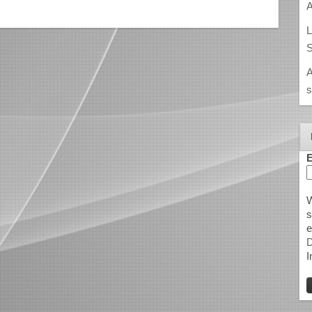
A
L
S
A
s
E
W
s
e
D
I