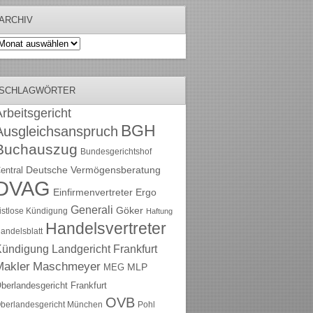
ARCHIV
rchiv
SCHLAGWÖRTER
rbeitsgericht
BGH
Ausgleichsanspruch
Buchauszug
Bundesgerichtshof
Deutsche Vermögensberatung
entral
DVAG
Einfirmenvertreter
Ergo
Generali
Göker
ristlose Kündigung
Haftung
Handelsvertreter
andelsblatt
Kündigung
Landgericht Frankfurt
Maschmeyer
Makler
MLP
MEG
berlandesgericht Frankfurt
OVB
berlandesgericht München
Pohl