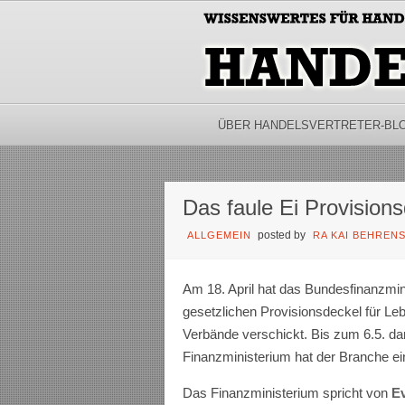
ÜBER HANDELSVERTRETER-BL
Das faule Ei Provision
posted by
ALLGEMEIN
RA KAI BEHREN
Am 18. April hat das Bundesfinanzmin
gesetzlichen Provisionsdeckel für L
Verbände verschickt. Bis zum 6.5. d
Finanzministerium hat der Branche ein
Das Finanzministerium spricht von
Ev