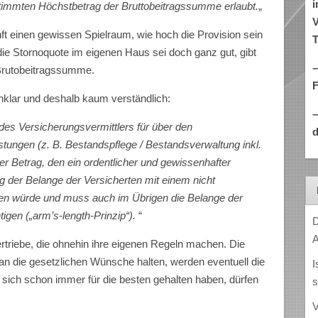
i
timmten Höchstbetrag der Bruttobeitragssumme erlaubt.
„
V
ft einen gewissen Spielraum, wie hoch die Provision sein
T
ie Stornoquote im eigenen Haus sei doch ganz gut, gibt
–
 Brutobeitragssumme.
nklar und deshalb kaum verständlich:
des Versicherungsvermittlers für über den
d
stungen (z. B. Bestandspflege / Bestandsverwaltung inkl.
er Betrag, den ein ordentlicher und gewissenhafter
g der Belange der Versicherten mit einem nicht
n würde und muss auch im Übrigen die Belange der
gen („arm’s-length-Prinzip“).
“
D
A
Vertriebe, die ohnehin ihre eigenen Regeln machen. Die
an die gesetzlichen Wünsche halten, werden eventuell die
I
e sich schon immer für die besten gehalten haben, dürfen
s
V