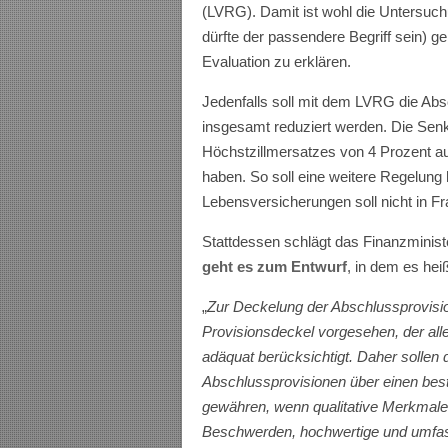
(LVRG). Damit ist wohl die Untersuc
dürfte der passendere Begriff sein) g
Evaluation zu erklären.
Jedenfalls soll mit dem LVRG die Abs
insgesamt reduziert werden. Die Se
Höchstzillmersatzes von 4 Prozent auf
haben. So soll eine weitere Regelung 
Lebensversicherungen soll nicht in 
Stattdessen schlägt das Finanzminist
geht es zum Entwurf
, in dem es heiß
„
Zur Deckelung der Abschlussprovisio
Provisionsdeckel vorgesehen, der all
adäquat berücksichtigt. Daher sollen
Abschlussprovisionen über einen bes
gewähren, wenn qualitative Merkmale 
Beschwerden, hochwertige und umfass