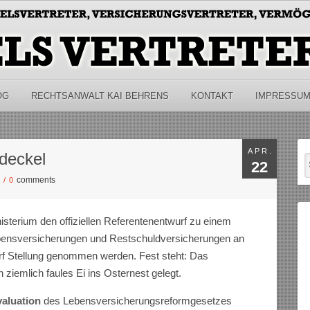
OG
RECHTSANWALT KAI BEHRENS
KONTAKT
IMPRESSU
APR.
sdeckel
22
comments
S
/
0
isterium den offiziellen Referentenentwurf zu einem
ebensversicherungen und Restschuldversicherungen an
arf Stellung genommen werden. Fest steht: Das
 ziemlich faules Ei ins Osternest gelegt.
aluation
des Lebensversicherungsreformgesetzes