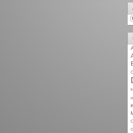
A
A
C
f
H
O
O