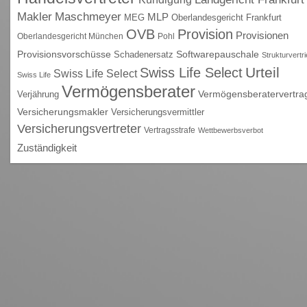
Maschmeyer
Makler
MLP
MEG
Oberlandesgericht Frankfurt
OVB
Provision
Provisionen
Oberlandesgericht München
Pohl
Provisionsvorschüsse
Schadenersatz
Softwarepauschale
Strukturvertr
Urteil
Swiss Life Select
Swiss Life Select
Swiss Life
Vermögensberater
Vermögensberatervertra
Verjährung
Versicherungsmakler
Versicherungsvermittler
Versicherungsvertreter
Vertragsstrafe
Wettbewerbsverbot
Zuständigkeit