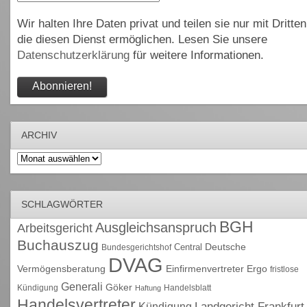
Wir halten Ihre Daten privat und teilen sie nur mit Dritten
die diesen Dienst ermöglichen. Lesen Sie unsere
Datenschutzerklärung
für weitere Informationen.
ARCHIV
Archiv
SCHLAGWÖRTER
BGH
Ausgleichsanspruch
Arbeitsgericht
Buchauszug
Deutsche
Central
Bundesgerichtshof
DVAG
Vermögensberatung
Einfirmenvertreter
Ergo
fristlose
Generali
Göker
Kündigung
Handelsblatt
Haftung
Handelsvertreter
Kündigung
Landgericht Frankfurt