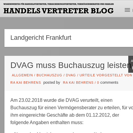
Landgericht Frankfurt
DVAG muss Buchauszug leisten
ALLGEMEIN
/
BUCHAUSZUG
/
DVAG
/
URTEILE VORGESTELLT VON
posted by
comments
RA KAI BEHRENS
RA KAI BEHRENS
/
0
Am 23.02.2018 wurde die DVAG verurteilt, einen
Buchauszug für einen Vermögensberater zu erteilen, für v
ihm eingereichte Geschäfte ab dem 01.12.2012, der
folgende Angaben enthalten muss: