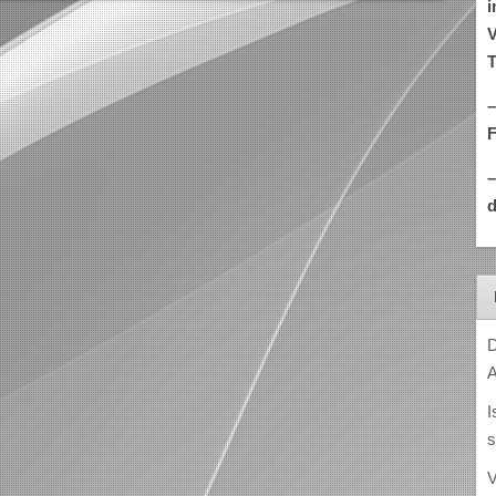
i
V
T
–
d
D
A
I
s
V