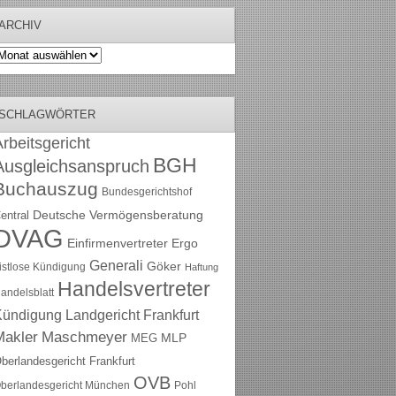
ARCHIV
rchiv
SCHLAGWÖRTER
rbeitsgericht
BGH
Ausgleichsanspruch
Buchauszug
Bundesgerichtshof
Deutsche Vermögensberatung
entral
DVAG
Einfirmenvertreter
Ergo
Generali
Göker
ristlose Kündigung
Haftung
Handelsvertreter
andelsblatt
Kündigung
Landgericht Frankfurt
Maschmeyer
Makler
MLP
MEG
berlandesgericht Frankfurt
OVB
berlandesgericht München
Pohl