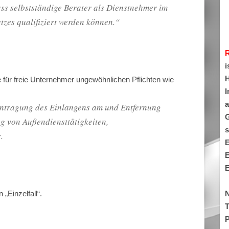
dass selbstständige Berater als Dienstnehmer im
tzes qualifiziert werden können.“
i
H
für freie Unternehmer ungewöhnlichen Pflichten wie
I
a
Eintragung des Einlangens am und Entfernung
G
g von Außendiensttätigkeiten,
s
.
E
E
E
N
 „Einzelfall“.
T
P