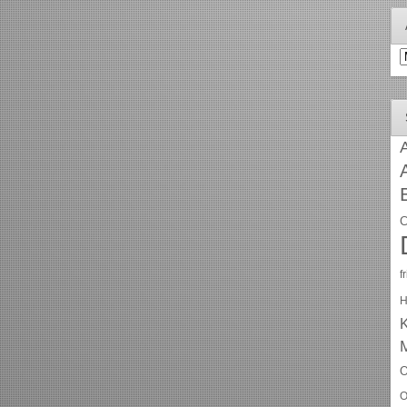
A
A
C
f
H
O
O