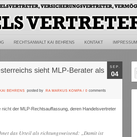
OG
RECHTSANWALT KAI BEHRENS
KONTAKT
IMPRESSU
SEP.
sterreichs sieht MLP-Berater als
04
posted by
comments
KAI BEHRENS
RA MARKUS KOMPA
/
0
e
nicht
der MLP-Rechtsauffassung, deren Handelsvertreter
hnet das Urteil als richtungsweisend: „Damit ist