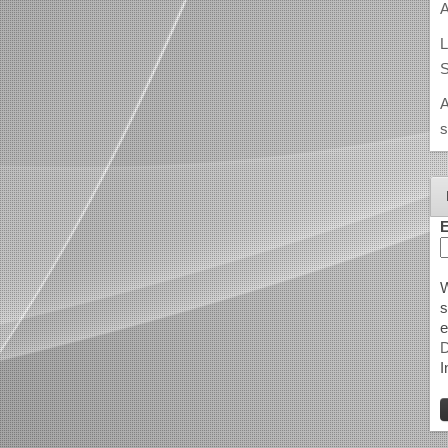
A
L
S
A
s
E
W
s
e
D
I