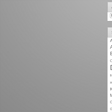
A
A
C
f
H
O
O