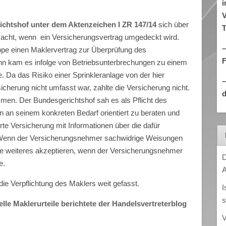
i
V
ichtshof unter dem Aktenzeichen I ZR 147/14
sich über
T
acht, wenn ein Versicherungsvertrag umgedeckt wird.
–
ppe einen Maklervertrag zur Überprüfung des
nn kam es infolge von Betriebsunterbrechungen zu einem
e. Da das Risiko einer Sprinkleranlage von der hier
icherung nicht umfasst war, zahlte die Versicherung nicht.
d
en. Der Bundesgerichtshof sah es als Pflicht des
 an seinem konkreten Bedarf orientiert zu beraten und
rte Versicherung mit Informationen über die dafür
Wenn der Versicherungsnehmer sachwidrige Weisungen
ohne weiteres akzeptieren, wenn der Versicherungsnehmer
D
e.
A
die Verpflichtung des Maklers weit gefasst.
I
s
lle Maklerurteile berichtete der Handelsvertreterblog
V