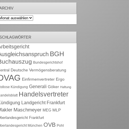
ARCHIV
rchiv
SCHLAGWÖRTER
rbeitsgericht
BGH
Ausgleichsanspruch
Buchauszug
Bundesgerichtshof
Deutsche Vermögensberatung
entral
DVAG
Einfirmenvertreter
Ergo
Generali
Göker
ristlose Kündigung
Haftung
Handelsvertreter
andelsblatt
Kündigung
Landgericht Frankfurt
Maschmeyer
Makler
MLP
MEG
berlandesgericht Frankfurt
OVB
berlandesgericht München
Pohl