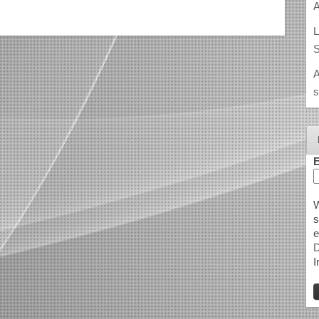
A
L
S
A
s
E
W
s
e
D
I