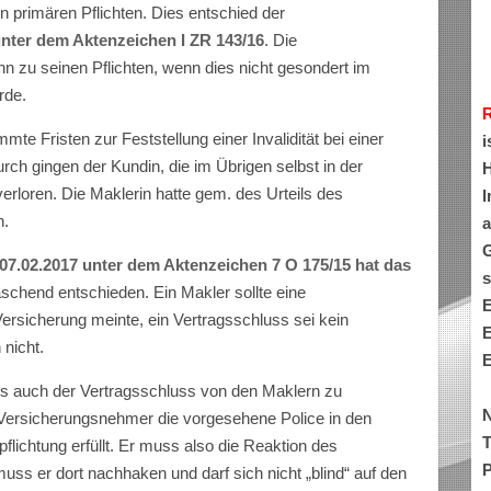
 primären Pflichten. Dies entschied der
nter dem Aktenzeichen I ZR 143/16
. Die
 zu seinen Pflichten, wenn dies nicht gesondert im
rde.
mmte Fristen zur Feststellung einer Invalidität bei einer
i
ch gingen der Kundin, die im Übrigen selbst in der
H
erloren. Die Maklerin hatte gem. des Urteils des
I
n.
a
G
07.02.2017 unter dem Aktenzeichen 7 O 175/15 hat das
s
chend entschieden. Ein Makler sollte eine
E
ersicherung meinte, ein Vertragsschluss sei kein
E
 nicht.
E
ss auch der Vertragsschluss von den Maklern zu
N
 Versicherungsnehmer die vorgesehene Police in den
T
flichtung erfüllt. Er muss also die Reaktion des
P
ss er dort nachhaken und darf sich nicht „blind“ auf den